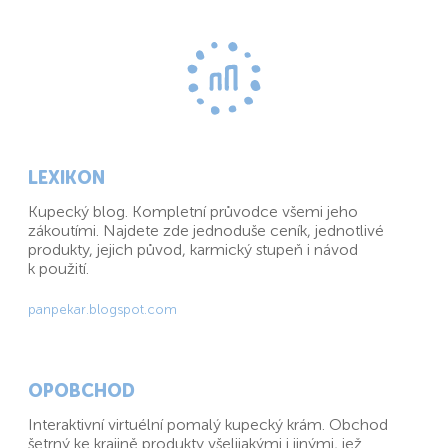
LEXIKON
Kupecký blog. Kompletní průvodce všemi jeho
zákoutími. Najdete zde jednoduše ceník, jednotlivé
produkty, jejich původ, karmický stupeň i návod
k použití.
panpekar.blogspot.com
OPOBCHOD
Interaktivní virtuélní pomalý kupecký krám. Obchod
šetrný ke krajině produkty všelijakými i jinými, jež